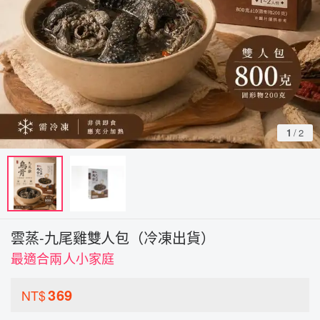
1
/
2
雲蒸-九尾雞雙人包（冷凍出貨）
最適合兩人小家庭
369
NT$