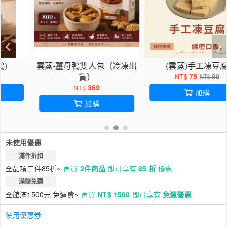
包（冷凍出
(雲蒸)手工凍豆腐
(雲蒸)手工鴨
75
80
NT$
89
NT$
8
NT$
NT$
加購
加購
未使用優惠
滿件折扣
全品項二件85折~
再買
2件商品
即可享有
85 折
優惠
滿額免運
全館滿1500元 免運費~
再買
NT$ 1500
即可享有
免運優惠
使用優惠券